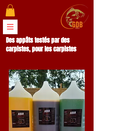
Des appâts testés par des
carpistes, pour les carpistes