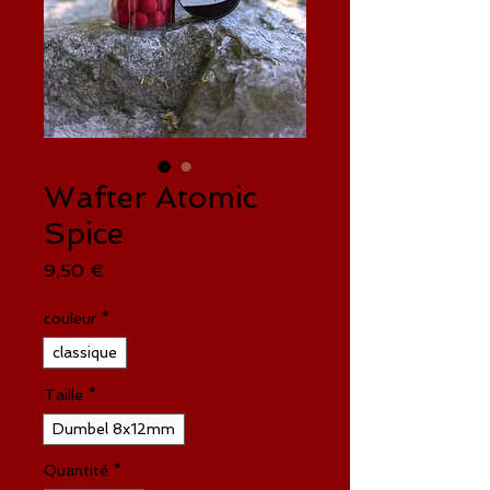
Wafter Atomic
Spice
Prix
9,50 €
couleur
*
classique
Taille
*
Dumbel 8x12mm
Quantité
*