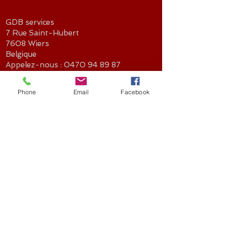
et sont huile après environ 6heures,
libérant le chènevis qui se disperse
GDB services
sur le fond.
7 Rue Saint-Hubert
Le chènevis est reconnu pour son
7608 Wiers
fort pouvoir attractif et sa capacité
Belgique
à stimuler l’activité alimentaire des
Appelez-nous :
poissons. En se libérant
0470 94 89 87
Email:
progressivement, il forme un tapis
gdb_services@outlook.com
nourrissant qui maintient les
Phone
Email
Facebook
poissons actifs plus longtemps sur
votre coup.
✅ Chènevis très attractif
✅ Diffusion progressive dans l’eau
✅ Gonfle et se délite naturellement
✅ Crée un tapis d’amorçage
efficace et durable
Mentions légales
Livraisons
conditions générales
Paiement sécurisé