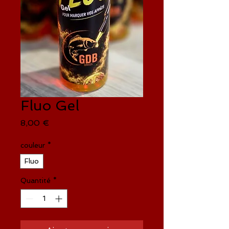
Fluo Gel
Prix
8,00 €
couleur
*
Fluo
Quantité
*