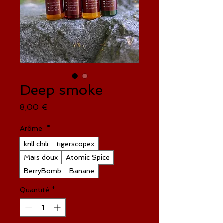
Deep smoke
Prix
8,00 €
Arôme
*
krill chili
tigerscopex
Maïs doux
Atomic Spice
BerryBomb
Banane
Quantité
*