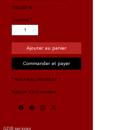
Prix
110,00 €
Quantité
*
Ajouter au panier
Commander et payer
* NOUVEAU PRODUIT *
Support d'échosondeur
Découvrez nos supports
échosondeurs
MADE IN BELGIUM
!!!
Nous avons décidé de créer à plus
GDB services
grande échelle notre support perso