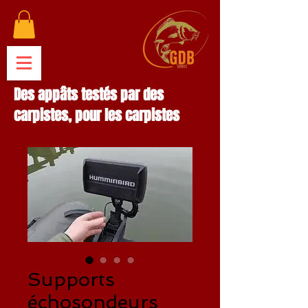
Des appâts testés par des
carpistes, pour les carpistes
Supports
échosondeurs