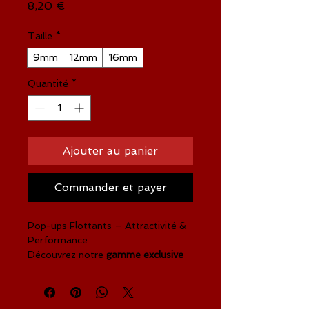
Prix
8,20 €
Taille
*
9mm
12mm
16mm
Quantité
*
Ajouter au panier
Commander et payer
Pop-ups Flottants – Attractivité &
Performance
Découvrez notre
gamme exclusive
de pop-ups
, soigneusement roulée
avec un
mix de qualité supérieure
pour répondre aux exigences des