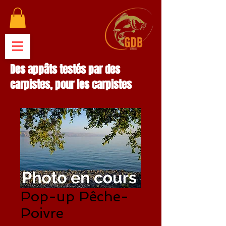
Des appâts testés par des
carpistes, pour les carpistes
Pop-up Pêche-
Poivre