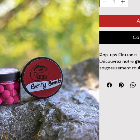
A
Co
Pop-ups Flottants 
Découvrez notre
ga
soigneusement rou
pour répondre aux e
techniques.
Grâce à leur
textur
offrent une
diffusi
garantissant une
at
longues sessions.
Conçus pour résiste
appâts bénéficient
idéal pour mainteni
équilibrée, quelles 