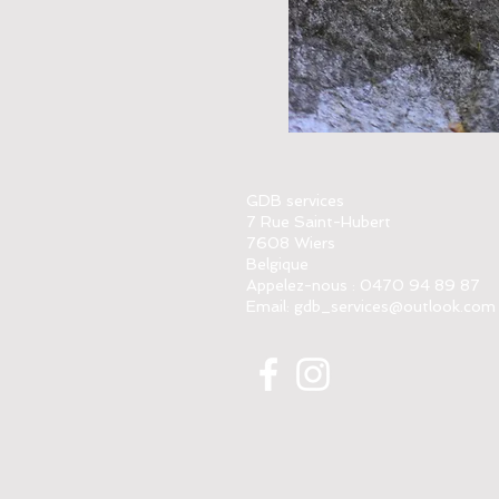
GDB services
7 Rue Saint-Hubert
7608 Wiers
Belgique
Appelez-nous : 0470 94 89 87
Email:
gdb_services@outlook.com