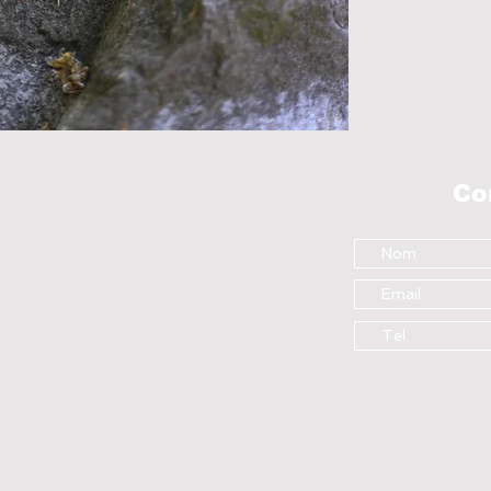
🎣
Optimisez vos mo
Essayez-les et faite
Co