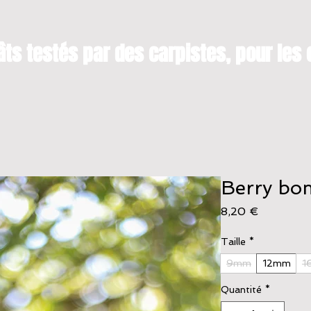
ts testés par des carpistes, pour les 
Berry bo
Prix
8,20 €
Taille
*
9mm
12mm
1
Quantité
*