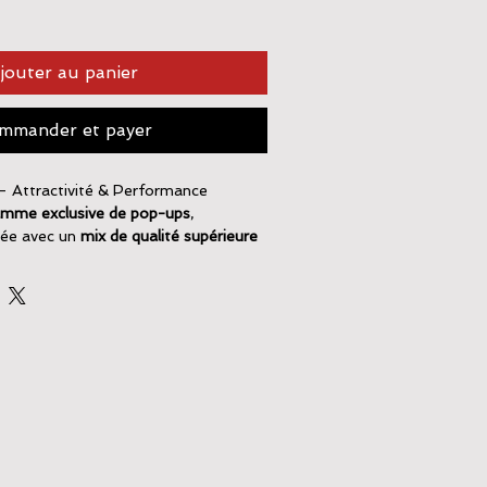
jouter au panier
mmander et payer
– Attractivité & Performance
mme exclusive de pop-ups
,
lée avec un
mix de qualité supérieure
xigences des pêcheurs les plus
e spongieuse unique
, nos pop-ups
on prolongée des arômes
,
tractivité maximale
même lors de
r au temps et aux courants, ces
 d’un
pouvoir de flottaison renforcé
,
r votre présentation parfaitement
que soient les conditions.