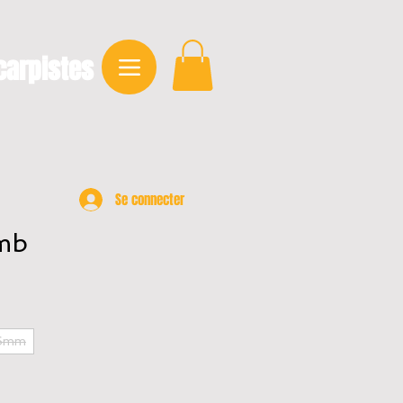
carpistes
Se connecter
mb
6mm