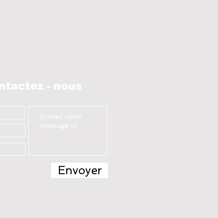
ntages, boostez vos résultats.
s la différence au bord de l’eau.
ntactez - nous
Envoyer